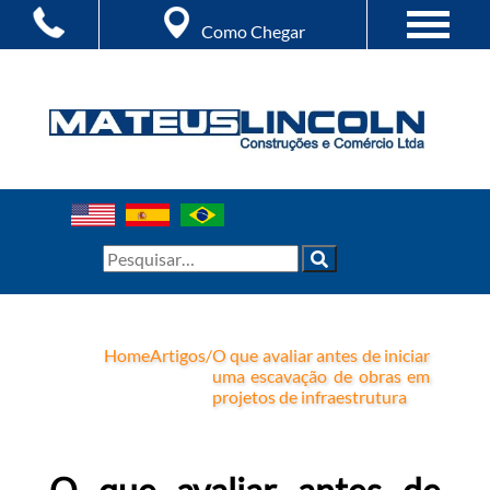
Como Chegar
Home
Artigos
/
O que avaliar antes de iniciar
uma escavação de obras em
projetos de infraestrutura