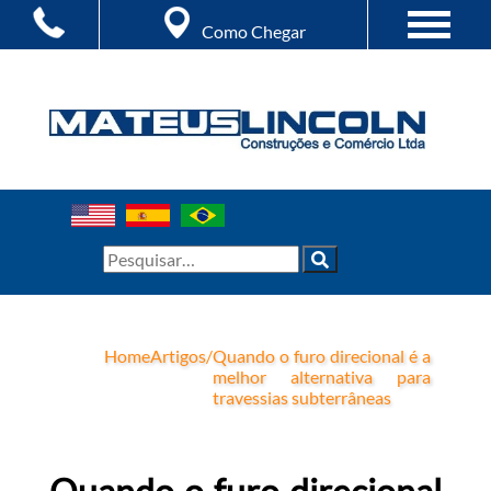
Como Chegar
Home
Artigos
/
Quando o furo direcional é a
melhor alternativa para
travessias subterrâneas