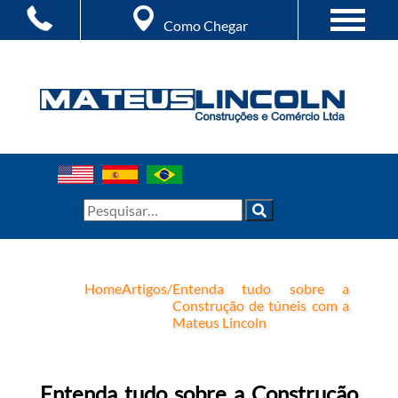
Como Chegar
Home
Artigos
/
Entenda tudo sobre a
Construção de túneis com a
Mateus Lincoln
Entenda tudo sobre a Construção