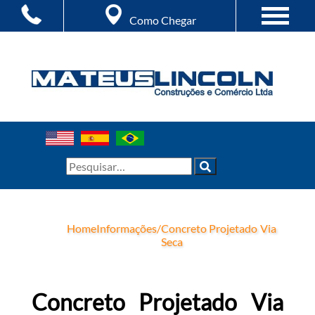
Como Chegar
Home
Informações
/
Concreto Projetado Via
Seca
Concreto Projetado Via