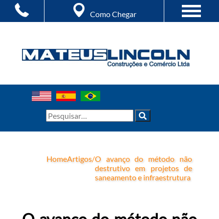
Como Chegar
Home
Artigos
/
O avanço do método não
destrutivo em projetos de
saneamento e infraestrutura