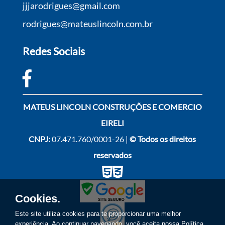
jjjarodrigues@gmail.com
rodrigues@mateuslincoln.com.br
Redes Sociais
MATEUS LINCOLN CONSTRUÇÕES E COMERCIO
EIRELI
CNPJ:
07.471.760/0001-26 |
© Todos os direitos
reservados
Cookies.
Este site utiliza cookies para te proporcionar uma melhor
experiência. Ao continuar navegando, você aceita nossa
Política