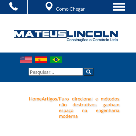
Como Chegar
Home
Artigos
/
Furo direcional e métodos
não destrutivos ganham
espaço na engenharia
moderna