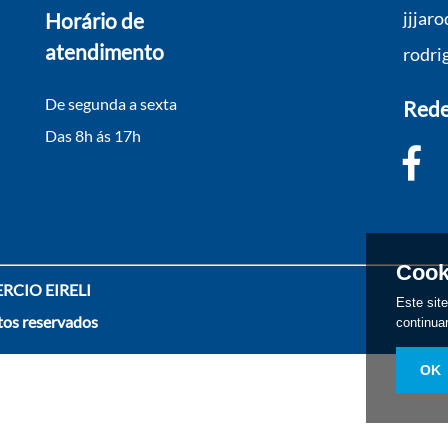
jjjar
Horário de
atendimento
rodri
De segunda a sexta
Rede
Das 8h ás 17h
Cook
CIO EIRELI
Este sit
tos reservados
continua
OK