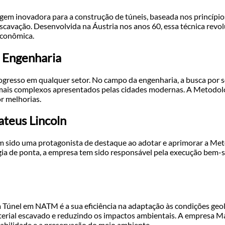
 inovadora para a construção de túneis, baseada nos princípio
cavação. Desenvolvida na Áustria nos anos 60, essa técnica revolu
econômica.
 Engenharia
gresso em qualquer setor. No campo da engenharia, a busca por so
ez mais complexos apresentados pelas cidades modernas. A Meto
r melhorias.
teus Lincoln
m sido uma protagonista de destaque ao adotar e aprimorar a M
ia de ponta, a empresa tem sido responsável pela execução bem-su
Túnel em NATM é a sua eficiência na adaptação às condições geológ
terial escavado e reduzindo os impactos ambientais. A empresa M
bilidade e a preservação do meio ambiente.