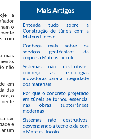
Mais Artigos
oje, a
fiador
Entenda tudo sobre a
rnam o
Construção de túneis com a
somente
Mateus Lincoln
os com
Conheça mais sobre os
serviços geotécnicos da
u mais
empresa Mateus Lincoln
mento.
Sistemas não destrutivos:
ção não
conheça as tecnologias
inovadoras para a integridade
ade em
dos materiais
da das
Por que o concreto projetado
usto, o
em túneis se tornou essencial
lmente
nas obras subterrâneas
modernas
isa ser
Sistemas não destrutivos:
idade e
desvendando a tecnologia com
ciar um
a Mateus Lincoln