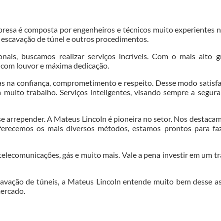
resa é composta por engenheiros e técnicos muito experientes n
 escavação de túnel e outros procedimentos.
onais, buscamos realizar serviços incríveis. Com o mais alto 
s com louvor e máxima dedicação.
das na confiança, comprometimento e respeito. Desse modo satis
muito trabalho. Serviços inteligentes, visando sempre a segur
se arrepender. A Mateus Lincoln é pioneira no setor. Nos destaca
ferecemos os mais diversos métodos, estamos prontos para fa
lecomunicações, gás e muito mais. Vale a pena investir em um t
cavação de túneis, a Mateus Lincoln entende muito bem desse a
ercado.