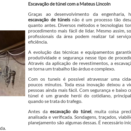
Escavação de túnel com a Mateus Lincoln
Graças ao desenvolvimento da engenharia, h
escavação de túneis
não é um processo tão desa
quanto antes. Diversos métodos e tecnologias to
procedimento mais fácil de lidar. Mesmo assim, 
profissionais da área podem realizar tal serviç
eficiência.
A evolução das técnicas e equipamentos garanti
produtividade e segurança nesse tipo de procedi
Através da aplicação de revestimentos, a escava
se torna um trabalho tão árduo e complexo.
Com os tuneis é possível atravessar uma cid
poucos minutos. Toda essa inovação deixou a vi
pessoas ainda mais fácil. Com segurança e baixo c
túnel é um grande herói do cotidiano, principa
quando se trata do trafego.
Antes da
escavação do túnel
, muita coisa prec
analisada e verificada. Sondagens, traçados, viabil
planejamento são algumas dessas. É necessário ini
da.