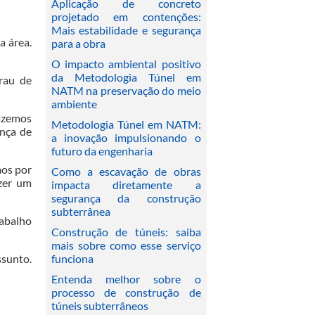
Aplicação de concreto
projetado em contenções:
Mais estabilidade e segurança
a área.
para a obra
O impacto ambiental positivo
da Metodologia Túnel em
grau de
NATM na preservação do meio
ambiente
fazemos
Metodologia Túnel em NATM:
ança de
a inovação impulsionando o
futuro da engenharia
mos por
Como a escavação de obras
zer um
impacta diretamente a
segurança da construção
subterrânea
rabalho
Construção de túneis: saiba
mais sobre como esse serviço
ssunto.
funciona
Entenda melhor sobre o
processo de construção de
túneis subterrâneos