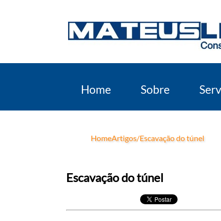
Home
Sobre
Serv
Home
Artigos
/
Escavação do túnel
Escavação do túnel